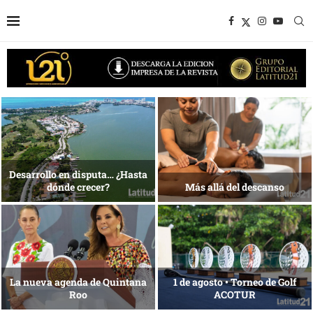
1 al 28 de agosto •
Energía que Impulsa la
Fundación Isleña
competitividad
Reconocimiento de viajeros
La esencia del servicio