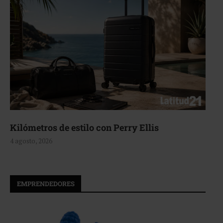
ómetros de estilo con Perry Ellis
Aeri
sto, 2026
4 agos
EMPRENDEDORES