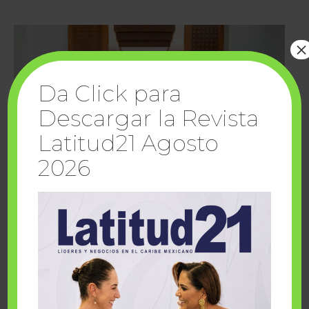
×
Da Click para
Descargar la Revista
Latitud21 Agosto
2026
Cuando la solidaridad inspira; cumplen
sueños Fairmont Mayakoba y Make-A-Wish
México
1 julio, 2026