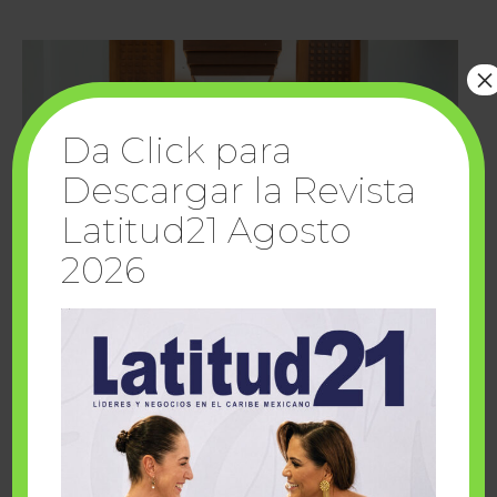
×
Da Click para
Descargar la Revista
Latitud21 Agosto
2026
Cuando la solidaridad inspira; cumplen
sueños Fairmont Mayakoba y Make-A-Wish
México
1 julio, 2026