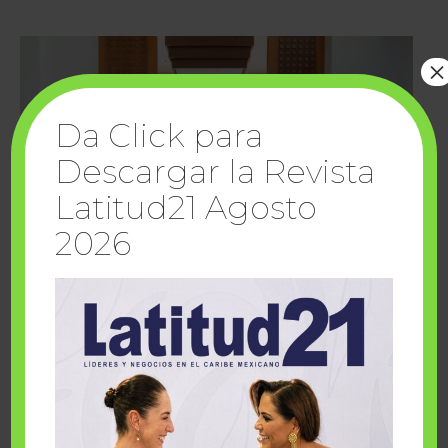
×
Da Click para
Descargar la Revista
Latitud21 Agosto
2026
Cuando la solidaridad inspira; cumplen
sueños Fairmont Mayakoba y Make-A-Wish
México
1 julio, 2026