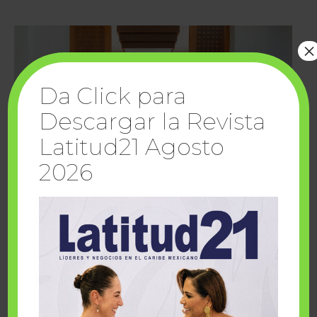
×
Da Click para
Descargar la Revista
Latitud21 Agosto
2026
Cuando la solidaridad inspira; cumplen
sueños Fairmont Mayakoba y Make-A-Wish
México
1 julio, 2026