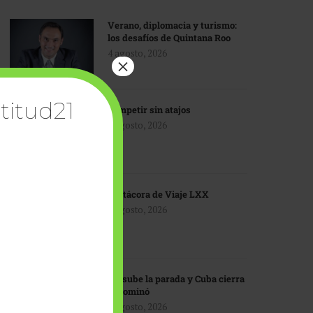
Verano, diplomacia y turismo:
los desafíos de Quintana Roo
4 agosto, 2026
×
titud21
Competir sin atajos
4 agosto, 2026
Bitácora de Viaje LXX
3 agosto, 2026
EU sube la parada y Cuba cierra
el dominó
3 agosto, 2026