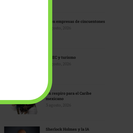
IA en empresas de cincuentones
3 agosto, 2026
TMEC y turismo
3 agosto, 2026
Un respiro para el Caribe
mexicano
3 agosto, 2026
Sherlock Holmes y la IA