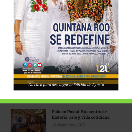
Tecnológico de Monterrey
3 agosto, 2026
Promoción turística con visión
1 abril, 2026
Industria global en
Da click para descargar la Edición de Agosto
reconfiguración
31 marzo, 2026
Palacio Postal: Encuentro de
historia, arte y vida cotidiana
10 diciembre, 2025