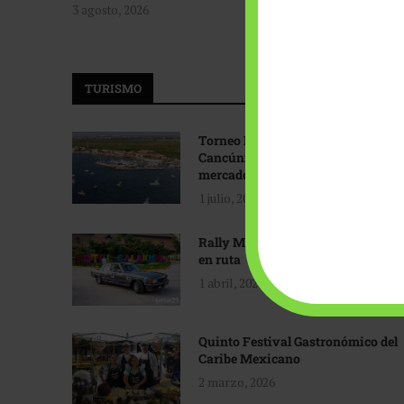
3 agosto, 2026
TURISMO
Torneo Internacional de Pesca
Cancún: Navegando hacia nuevos
mercados
1 julio, 2026
Rally Maya: Herencia automotriz
en ruta
1 abril, 2026
Quinto Festival Gastronómico del
Caribe Mexicano
2 marzo, 2026