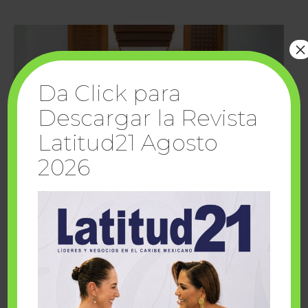
×
Da Click para
Descargar la Revista
Latitud21 Agosto
2026
Cuando la solidaridad inspira; cumplen
sueños Fairmont Mayakoba y Make-A-Wish
México
1 julio, 2026