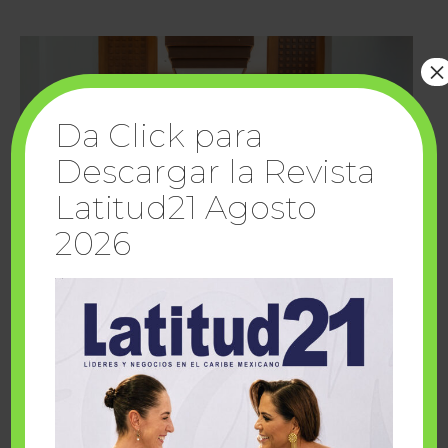
×
Da Click para
Descargar la Revista
Latitud21 Agosto
2026
Cuando la solidaridad inspira; cumplen
sueños Fairmont Mayakoba y Make-A-Wish
México
1 julio, 2026