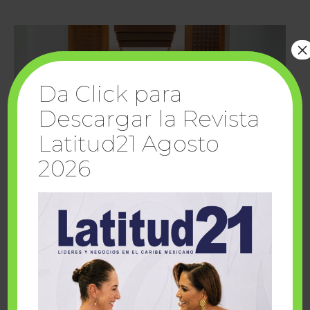
×
Da Click para
Descargar la Revista
Latitud21 Agosto
2026
Cuando la solidaridad inspira; cumplen
sueños Fairmont Mayakoba y Make-A-Wish
México
1 julio, 2026