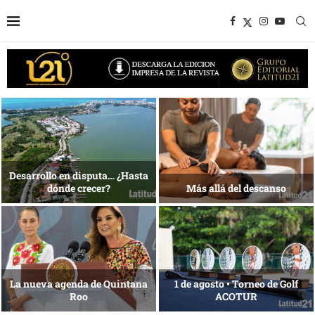
1 al 28 de agosto •
Energía que Impulsa la
Fundación Isleña
competitividad
Reconocimiento de viajeros
La esencia del servicio