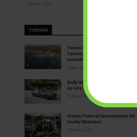
3 agosto, 2026
TURISMO
Torneo Internacional de Pesca
Cancún: Navegando hacia nuevos
mercados
1 julio, 2026
Rally Maya: Herencia automotriz
en ruta
1 abril, 2026
Quinto Festival Gastronómico del
Caribe Mexicano
2 marzo, 2026