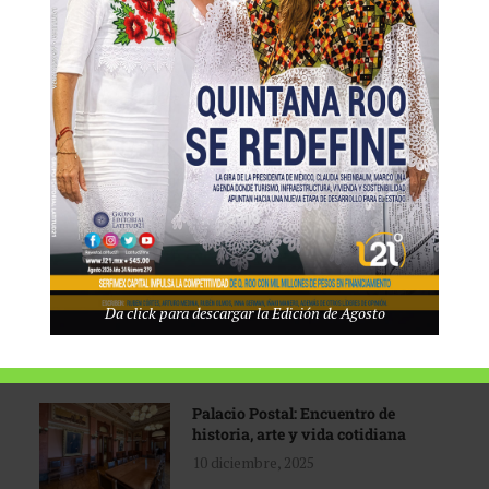
Tecnológico de Monterrey
3 agosto, 2026
Promoción turística con visión
1 abril, 2026
Industria global en
Da click para descargar la Edición de Agosto
reconfiguración
31 marzo, 2026
Palacio Postal: Encuentro de
historia, arte y vida cotidiana
10 diciembre, 2025