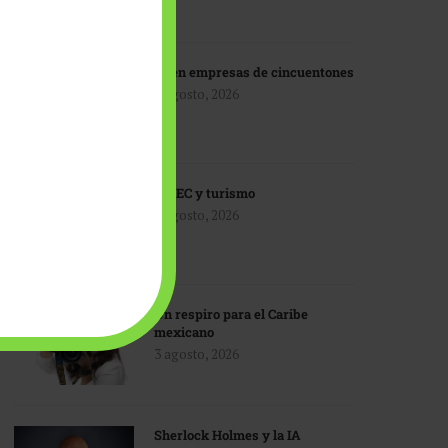
IA en empresas de cincuentones
3 agosto, 2026
TMEC y turismo
3 agosto, 2026
Un respiro para el Caribe
mexicano
3 agosto, 2026
Sherlock Holmes y la IA