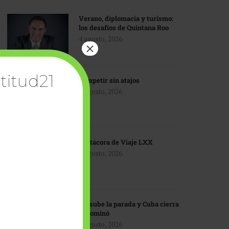
Verano, diplomacia y turismo:
los desafíos de Quintana Roo
4 agosto, 2026
×
titud21
Competir sin atajos
4 agosto, 2026
Bitácora de Viaje LXX
3 agosto, 2026
EU sube la parada y Cuba cierra
el dominó
3 agosto, 2026