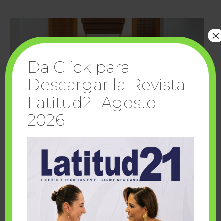
×
Da Click para
Descargar la Revista
Latitud21 Agosto
2026
Cuando la solidaridad inspira; cumplen
sueños Fairmont Mayakoba y Make-A-Wish
México
1 julio, 2026