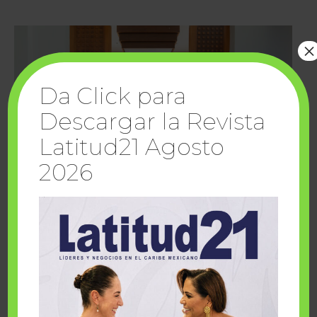
×
Da Click para
Descargar la Revista
Latitud21 Agosto
2026
Cuando la solidaridad inspira; cumplen
sueños Fairmont Mayakoba y Make-A-Wish
México
1 julio, 2026