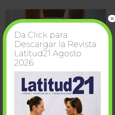
×
Da Click para
Descargar la Revista
Latitud21 Agosto
2026
Cuando la solidaridad inspira; cumplen
sueños Fairmont Mayakoba y Make-A-Wish
México
1 julio, 2026