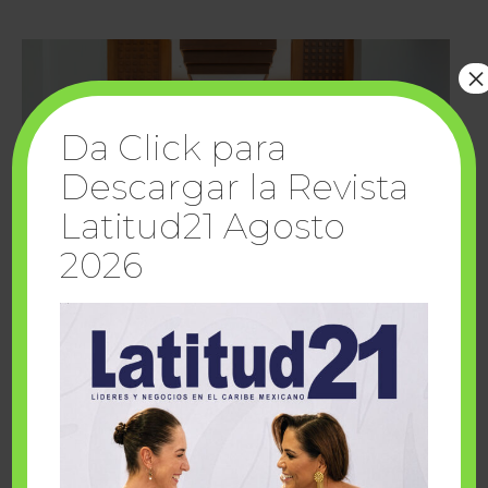
×
Da Click para
Descargar la Revista
Latitud21 Agosto
2026
Cuando la solidaridad inspira; cumplen
sueños Fairmont Mayakoba y Make-A-Wish
México
1 julio, 2026