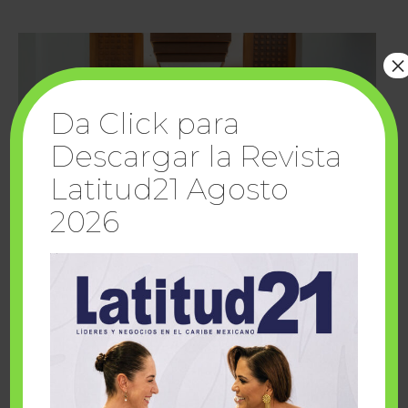
×
Da Click para
Descargar la Revista
Latitud21 Agosto
2026
Cuando la solidaridad inspira; cumplen
sueños Fairmont Mayakoba y Make-A-Wish
México
1 julio, 2026