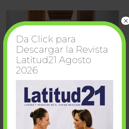
×
Da Click para
Descargar la Revista
Latitud21 Agosto
2026
Cuando la solidaridad inspira; cumplen
sueños Fairmont Mayakoba y Make-A-Wish
México
1 julio, 2026