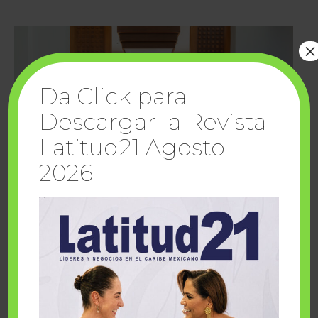
×
Da Click para
Descargar la Revista
Latitud21 Agosto
2026
Cuando la solidaridad inspira; cumplen
sueños Fairmont Mayakoba y Make-A-Wish
México
1 julio, 2026