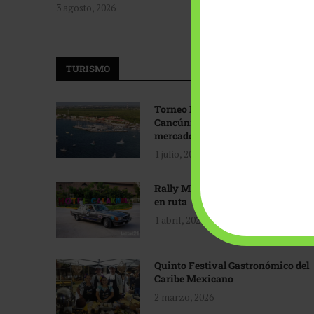
3 agosto, 2026
TURISMO
Torneo Internacional de Pesca
Cancún: Navegando hacia nuevos
mercados
1 julio, 2026
Rally Maya: Herencia automotriz
en ruta
1 abril, 2026
Quinto Festival Gastronómico del
Caribe Mexicano
2 marzo, 2026