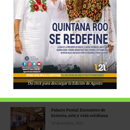
Tecnológico de Monterrey
3 agosto, 2026
Promoción turística con visión
1 abril, 2026
Industria global en
Da click para descargar la Edición de Agosto
reconfiguración
31 marzo, 2026
Palacio Postal: Encuentro de
historia, arte y vida cotidiana
10 diciembre, 2025