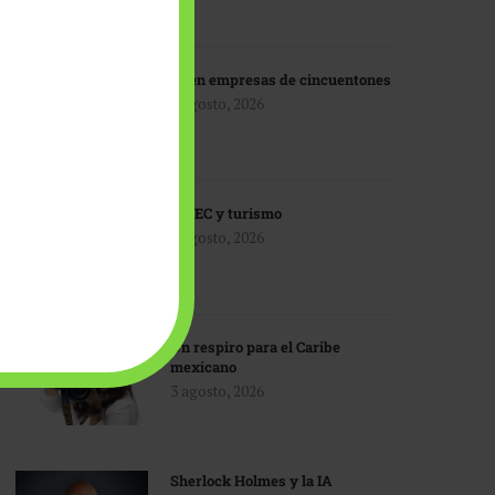
IA en empresas de cincuentones
3 agosto, 2026
TMEC y turismo
3 agosto, 2026
Un respiro para el Caribe
mexicano
3 agosto, 2026
Sherlock Holmes y la IA