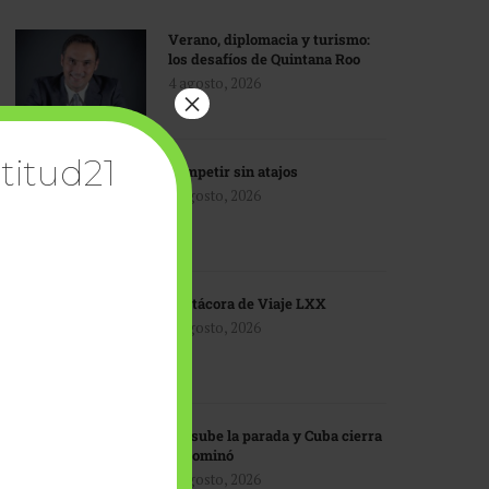
Verano, diplomacia y turismo:
los desafíos de Quintana Roo
4 agosto, 2026
×
titud21
Competir sin atajos
4 agosto, 2026
Bitácora de Viaje LXX
3 agosto, 2026
EU sube la parada y Cuba cierra
el dominó
3 agosto, 2026