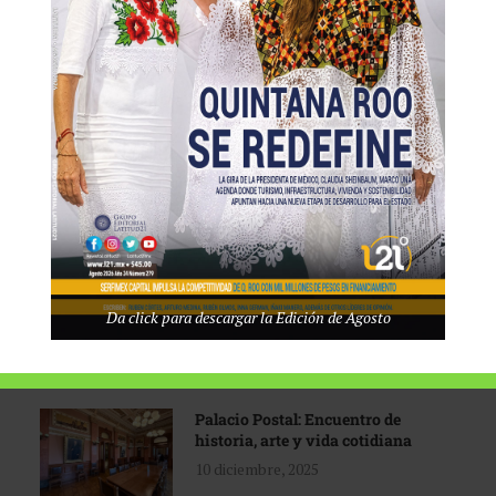
Tecnológico de Monterrey
3 agosto, 2026
Promoción turística con visión
1 abril, 2026
Industria global en
Da click para descargar la Edición de Agosto
reconfiguración
31 marzo, 2026
Palacio Postal: Encuentro de
historia, arte y vida cotidiana
10 diciembre, 2025