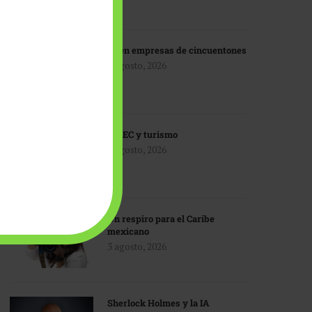
IA en empresas de cincuentones
3 agosto, 2026
TMEC y turismo
3 agosto, 2026
Un respiro para el Caribe
mexicano
3 agosto, 2026
Sherlock Holmes y la IA