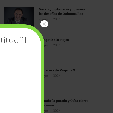
Verano, diplomacia y turismo:
los desafíos de Quintana Roo
4 agosto, 2026
×
titud21
Competir sin atajos
4 agosto, 2026
Bitácora de Viaje LXX
3 agosto, 2026
EU sube la parada y Cuba cierra
el dominó
3 agosto, 2026