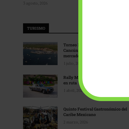
3 agosto, 2026
TURISMO
Torneo Internacional de Pesca
Cancún: Navegando hacia nuevos
mercados
1 julio, 2026
Rally Maya: Herencia automotriz
en ruta
1 abril, 2026
Quinto Festival Gastronómico del
Caribe Mexicano
2 marzo, 2026