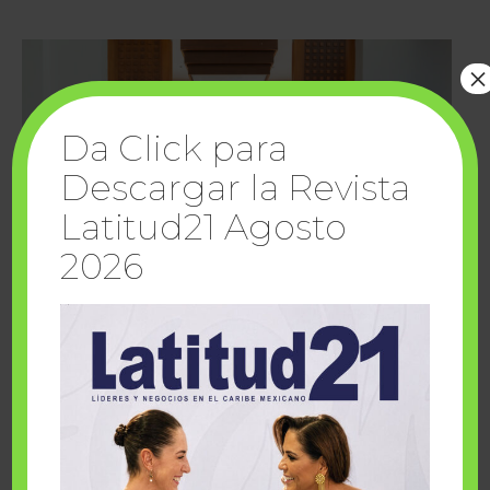
×
Da Click para
Descargar la Revista
Latitud21 Agosto
2026
Cuando la solidaridad inspira; cumplen
sueños Fairmont Mayakoba y Make-A-Wish
México
1 julio, 2026