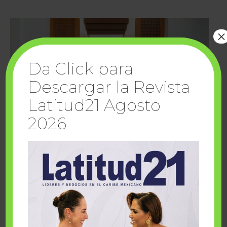
×
Da Click para
Descargar la Revista
Latitud21 Agosto
2026
Cuando la solidaridad inspira; cumplen
sueños Fairmont Mayakoba y Make-A-Wish
México
1 julio, 2026