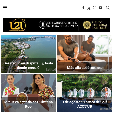
1 al 28 de agosto •
Energía que Impulsa la
Fundación Isleña
competitividad
Reconocimiento de viajeros
La esencia del servicio