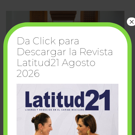
×
Da Click para
Descargar la Revista
Latitud21 Agosto
2026
Cuando la solidaridad inspira; cumplen
sueños Fairmont Mayakoba y Make-A-Wish
México
1 julio, 2026