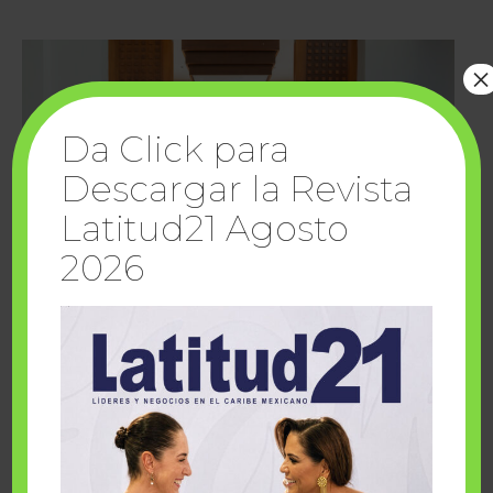
×
Da Click para
Descargar la Revista
Latitud21 Agosto
2026
Cuando la solidaridad inspira; cumplen
sueños Fairmont Mayakoba y Make-A-Wish
México
1 julio, 2026