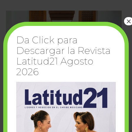
×
Da Click para
Descargar la Revista
Latitud21 Agosto
2026
Cuando la solidaridad inspira; cumplen
sueños Fairmont Mayakoba y Make-A-Wish
México
1 julio, 2026