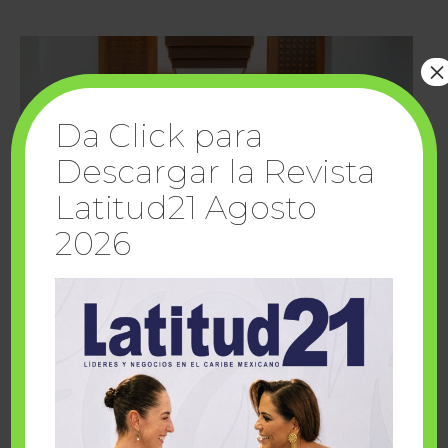
×
Da Click para
Descargar la Revista
Latitud21 Agosto
2026
Cuando la solidaridad inspira; cumplen
sueños Fairmont Mayakoba y Make-A-Wish
México
1 julio, 2026