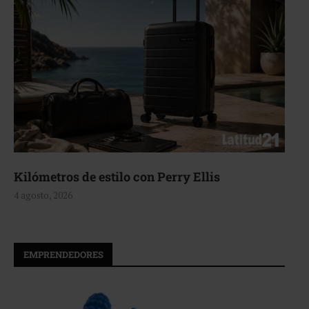
ros de estilo con Perry Ellis
Aerie, 
2026
4 agosto, 
EMPRENDEDORES