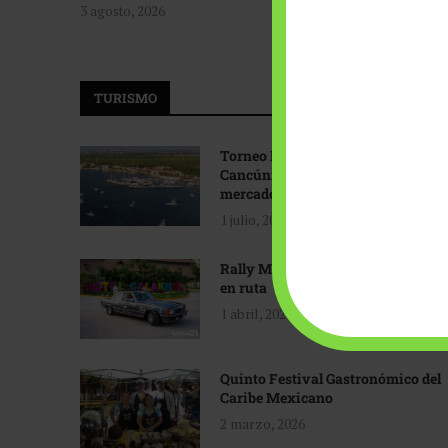
3 agosto, 2026
TURISMO
Torneo Internacional de Pesca
Cancún: Navegando hacia nuevos
mercados
1 julio, 2026
Rally Maya: Herencia automotriz
en ruta
1 abril, 2026
Quinto Festival Gastronómico del
Caribe Mexicano
2 marzo, 2026