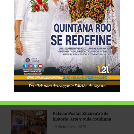
Tecnológico de Monterrey
3 agosto, 2026
Promoción turística con visión
1 abril, 2026
Industria global en
Da click para descargar la Edición de Agosto
reconfiguración
31 marzo, 2026
Palacio Postal: Encuentro de
historia, arte y vida cotidiana
10 diciembre, 2025