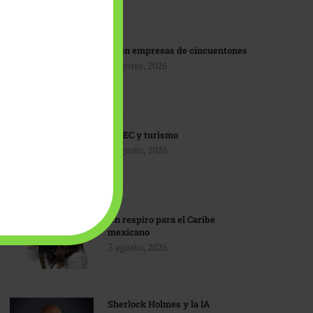
IA en empresas de cincuentones
3 agosto, 2026
TMEC y turismo
3 agosto, 2026
Un respiro para el Caribe
mexicano
3 agosto, 2026
Sherlock Holmes y la IA