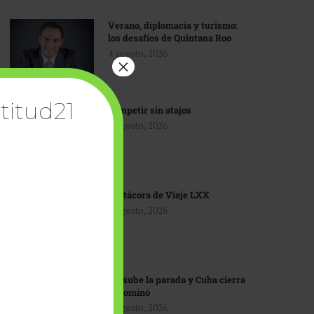
Verano, diplomacia y turismo:
los desafíos de Quintana Roo
4 agosto, 2026
×
titud21
Competir sin atajos
4 agosto, 2026
Bitácora de Viaje LXX
3 agosto, 2026
EU sube la parada y Cuba cierra
el dominó
3 agosto, 2026