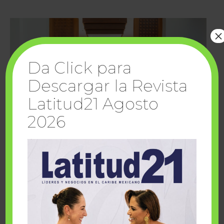
×
Da Click para
Descargar la Revista
Latitud21 Agosto
2026
Cuando la solidaridad inspira; cumplen
sueños Fairmont Mayakoba y Make-A-Wish
México
1 julio, 2026