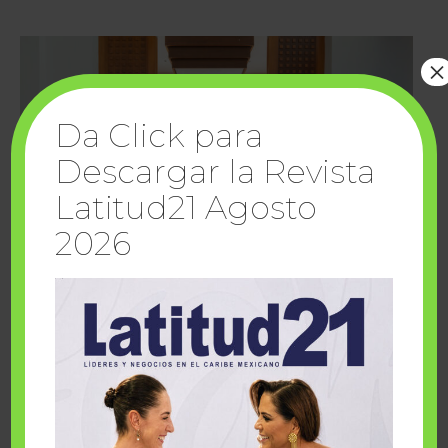
×
Da Click para
Descargar la Revista
Latitud21 Agosto
2026
Cuando la solidaridad inspira; cumplen
sueños Fairmont Mayakoba y Make-A-Wish
México
1 julio, 2026