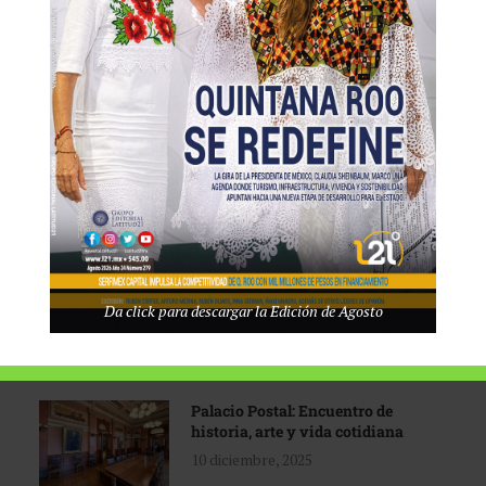
Tecnológico de Monterrey
3 agosto, 2026
Promoción turística con visión
1 abril, 2026
Industria global en
Da click para descargar la Edición de Agosto
reconfiguración
31 marzo, 2026
Palacio Postal: Encuentro de
historia, arte y vida cotidiana
10 diciembre, 2025