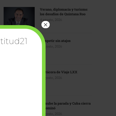
Verano, diplomacia y turismo:
los desafíos de Quintana Roo
4 agosto, 2026
×
titud21
Competir sin atajos
4 agosto, 2026
Bitácora de Viaje LXX
3 agosto, 2026
EU sube la parada y Cuba cierra
el dominó
3 agosto, 2026