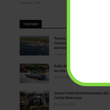
3 agosto, 2026
TURISMO
Torneo Internacional de Pesca
Cancún: Navegando hacia nuevos
mercados
1 julio, 2026
Rally Maya: Herencia automotriz
en ruta
1 abril, 2026
Quinto Festival Gastronómico del
Caribe Mexicano
2 marzo, 2026