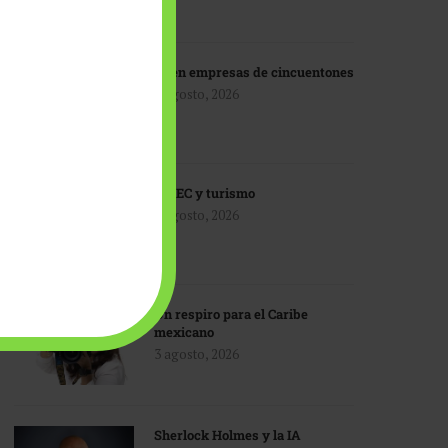
IA en empresas de cincuentones
3 agosto, 2026
TMEC y turismo
3 agosto, 2026
Un respiro para el Caribe
mexicano
3 agosto, 2026
Sherlock Holmes y la IA