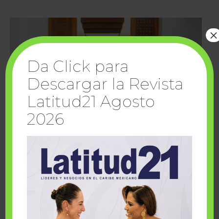
×
Da Click para
Descargar la Revista
Latitud21 Agosto
2026
Cuando la solidaridad inspira; cumplen
sueños Fairmont Mayakoba y Make-A-Wish
México
1 julio, 2026