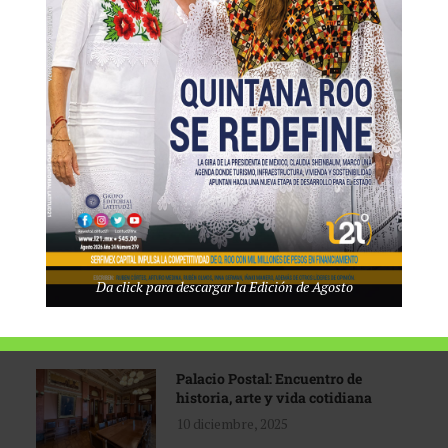
Tecnológico de Monterrey
3 agosto, 2026
Promoción turística con visión
1 abril, 2026
Industria global en
Da click para descargar la Edición de Agosto
reconfiguración
31 marzo, 2026
Palacio Postal: Encuentro de
historia, arte y vida cotidiana
10 diciembre, 2025