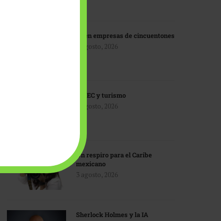
IA en empresas de cincuentones
3 agosto, 2026
TMEC y turismo
3 agosto, 2026
Un respiro para el Caribe
mexicano
3 agosto, 2026
Sherlock Holmes y la IA