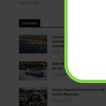
3 agosto, 2026
TURISMO
Torneo Internacional de Pesca
Cancún: Navegando hacia nuevos
mercados
1 julio, 2026
Rally Maya: Herencia automotriz
en ruta
1 abril, 2026
Quinto Festival Gastronómico del
Caribe Mexicano
2 marzo, 2026