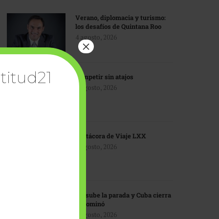
Verano, diplomacia y turismo:
los desafíos de Quintana Roo
4 agosto, 2026
×
titud21
Competir sin atajos
4 agosto, 2026
Bitácora de Viaje LXX
3 agosto, 2026
EU sube la parada y Cuba cierra
el dominó
3 agosto, 2026