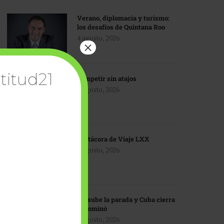
Verano, diplomacia y turismo:
los desafíos de Quintana Roo
4 agosto, 2026
×
titud21
Competir sin atajos
4 agosto, 2026
Bitácora de Viaje LXX
3 agosto, 2026
EU sube la parada y Cuba cierra
el dominó
3 agosto, 2026