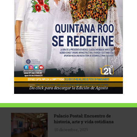
Tecnológico de Monterrey
3 agosto, 2026
Promoción turística con visión
1 abril, 2026
Industria global en
Da click para descargar la Edición de Agosto
reconfiguración
31 marzo, 2026
Palacio Postal: Encuentro de
historia, arte y vida cotidiana
10 diciembre, 2025