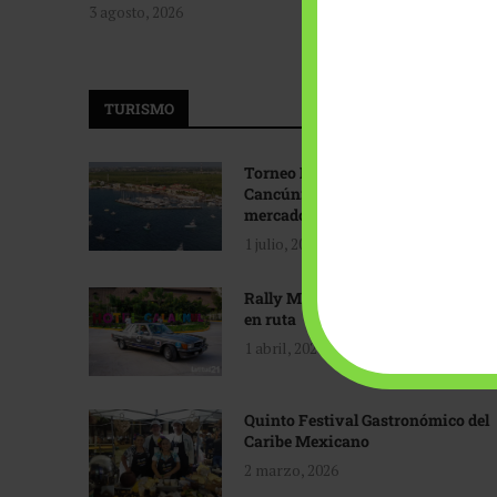
3 agosto, 2026
TURISMO
Torneo Internacional de Pesca
Cancún: Navegando hacia nuevos
mercados
1 julio, 2026
Rally Maya: Herencia automotriz
en ruta
1 abril, 2026
Quinto Festival Gastronómico del
Caribe Mexicano
2 marzo, 2026