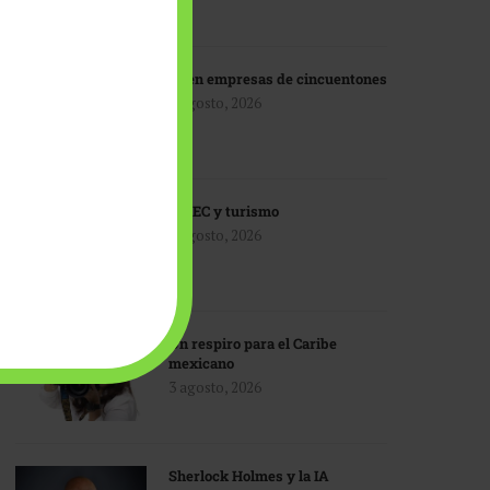
IA en empresas de cincuentones
3 agosto, 2026
TMEC y turismo
3 agosto, 2026
Un respiro para el Caribe
mexicano
3 agosto, 2026
Sherlock Holmes y la IA