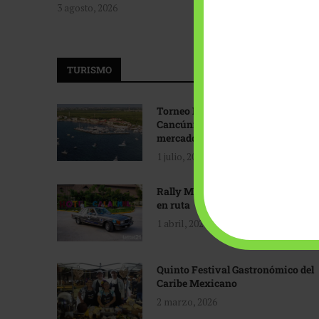
3 agosto, 2026
TURISMO
Torneo Internacional de Pesca
Cancún: Navegando hacia nuevos
mercados
1 julio, 2026
Rally Maya: Herencia automotriz
en ruta
1 abril, 2026
Quinto Festival Gastronómico del
Caribe Mexicano
2 marzo, 2026