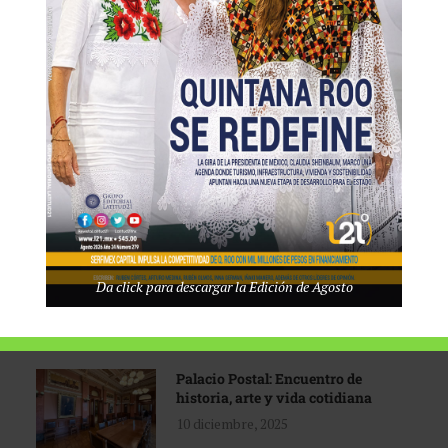
Tecnológico de Monterrey
3 agosto, 2026
Promoción turística con visión
1 abril, 2026
Industria global en
Da click para descargar la Edición de Agosto
reconfiguración
31 marzo, 2026
Palacio Postal: Encuentro de
historia, arte y vida cotidiana
10 diciembre, 2025