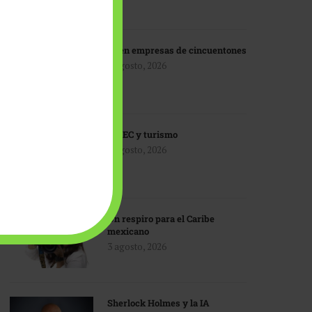
IA en empresas de cincuentones
3 agosto, 2026
TMEC y turismo
3 agosto, 2026
Un respiro para el Caribe
mexicano
3 agosto, 2026
Sherlock Holmes y la IA