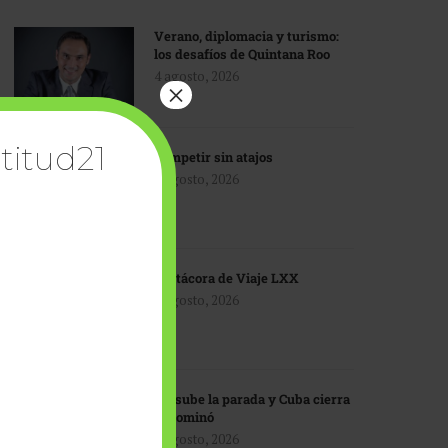
Verano, diplomacia y turismo:
los desafíos de Quintana Roo
4 agosto, 2026
×
titud21
Competir sin atajos
4 agosto, 2026
Bitácora de Viaje LXX
3 agosto, 2026
EU sube la parada y Cuba cierra
el dominó
3 agosto, 2026