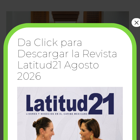
×
Da Click para
Descargar la Revista
Latitud21 Agosto
2026
Cuando la solidaridad inspira; cumplen
sueños Fairmont Mayakoba y Make-A-Wish
México
1 julio, 2026