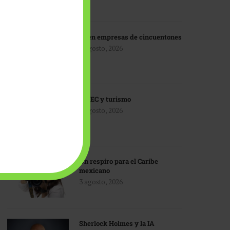
IA en empresas de cincuentones
3 agosto, 2026
TMEC y turismo
3 agosto, 2026
Un respiro para el Caribe
mexicano
3 agosto, 2026
Sherlock Holmes y la IA