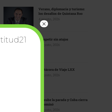
Verano, diplomacia y turismo:
los desafíos de Quintana Roo
4 agosto, 2026
×
titud21
Competir sin atajos
4 agosto, 2026
Bitácora de Viaje LXX
3 agosto, 2026
EU sube la parada y Cuba cierra
el dominó
3 agosto, 2026