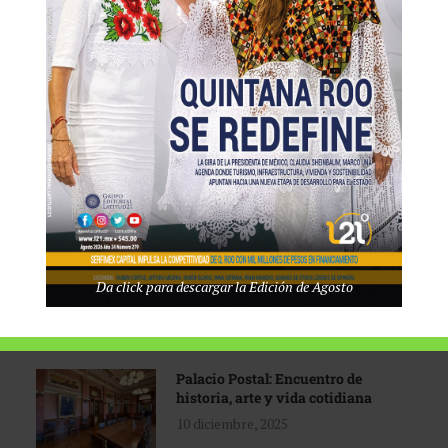
Tecnológico de Monterrey
3 agosto, 2026
Promoción turística con visión
1 abril, 2026
Industria global en
Da click para descargar la Edición de Agosto
reconfiguración
31 marzo, 2026
Palacio Postal: Encuentro de
historia, arte y vida cotidiana
10 diciembre, 2025