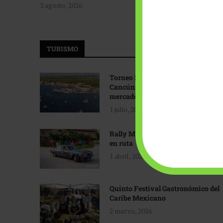
3 agosto, 2026
TURISMO
Torneo Internacional de Pesca
Cancún: Navegando hacia nuevos
mercados
1 julio, 2026
Rally Maya: Herencia automotriz
en ruta
1 abril, 2026
Quinto Festival Gastronómico del
Caribe Mexicano
2 marzo, 2026