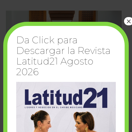
×
Da Click para
Descargar la Revista
Latitud21 Agosto
2026
Cuando la solidaridad inspira; cumplen
sueños Fairmont Mayakoba y Make-A-Wish
México
1 julio, 2026