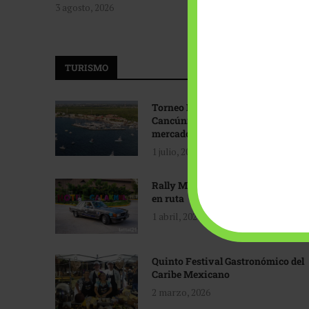
3 agosto, 2026
TURISMO
Torneo Internacional de Pesca
Cancún: Navegando hacia nuevos
mercados
1 julio, 2026
Rally Maya: Herencia automotriz
en ruta
1 abril, 2026
Quinto Festival Gastronómico del
Caribe Mexicano
2 marzo, 2026