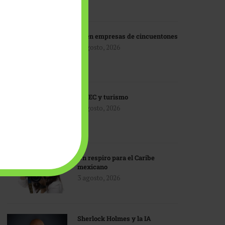
IA en empresas de cincuentones
3 agosto, 2026
TMEC y turismo
3 agosto, 2026
Un respiro para el Caribe
mexicano
3 agosto, 2026
Sherlock Holmes y la IA