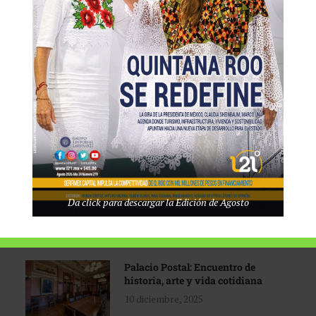
Tecnológico de Monterrey
3 agosto, 2026
Promoción turística con visión
1 abril, 2026
Industria global en
Da click para descargar la Edición de Agosto
reconfiguración
31 marzo, 2026
Palacio Postal: Encuentro de
historia, arte y vida cotidiana
10 diciembre, 2025