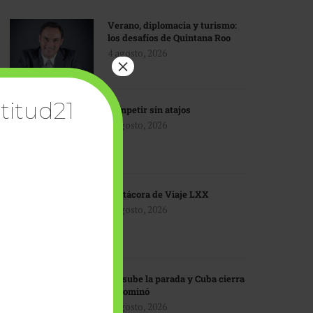
Verano, diplomacia y turismo:
los desafíos de Quintana Roo
4 agosto, 2026
×
titud21
Competir sin atajos
4 agosto, 2026
Bitácora de Viaje LXX
3 agosto, 2026
EU sube la parada y Cuba cierra
el dominó
3 agosto, 2026