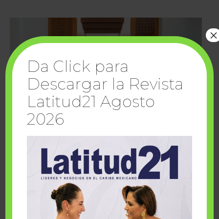
×
Da Click para
Descargar la Revista
Latitud21 Agosto
2026
Cuando la solidaridad inspira; cumplen
sueños Fairmont Mayakoba y Make-A-Wish
México
1 julio, 2026