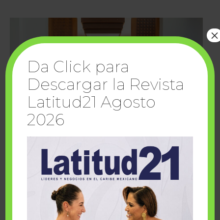
×
Da Click para
Descargar la Revista
Latitud21 Agosto
2026
Cuando la solidaridad inspira; cumplen
sueños Fairmont Mayakoba y Make-A-Wish
México
1 julio, 2026