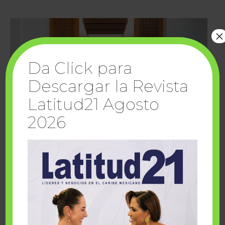
×
Da Click para
Descargar la Revista
Latitud21 Agosto
2026
Cuando la solidaridad inspira; cumplen
sueños Fairmont Mayakoba y Make-A-Wish
México
1 julio, 2026