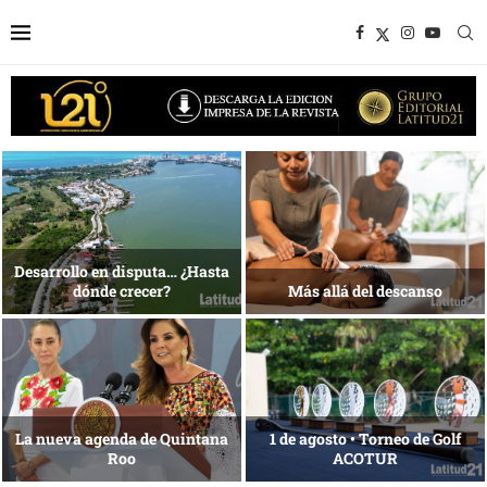
1 al 28 de agosto •
Energía que Impulsa la
Fundación Isleña
competitividad
Reconocimiento de viajeros
La esencia del servicio