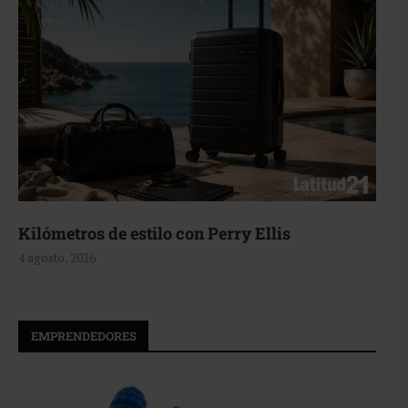
ómetros de estilo con Perry Ellis
Aeri
sto, 2026
4 agos
EMPRENDEDORES