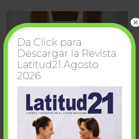
×
Da Click para
Descargar la Revista
Latitud21 Agosto
2026
Cuando la solidaridad inspira; cumplen
sueños Fairmont Mayakoba y Make-A-Wish
México
1 julio, 2026