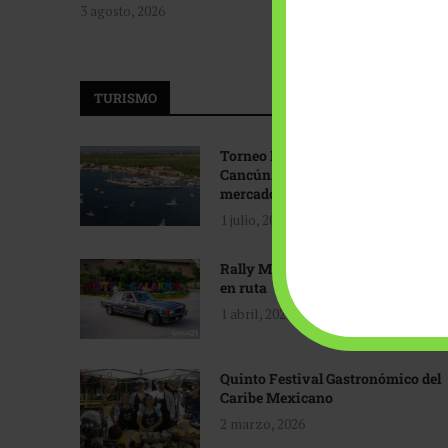
3 agosto, 2026
TURISMO
Torneo Internacional de Pesca
Cancún: Navegando hacia nuevos
mercados
1 julio, 2026
Rally Maya: Herencia automotriz
en ruta
1 abril, 2026
Quinto Festival Gastronómico del
Caribe Mexicano
2 marzo, 2026