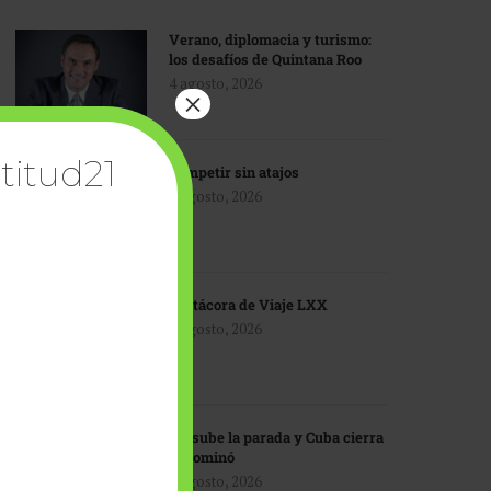
Verano, diplomacia y turismo:
los desafíos de Quintana Roo
4 agosto, 2026
×
titud21
Competir sin atajos
4 agosto, 2026
Bitácora de Viaje LXX
3 agosto, 2026
EU sube la parada y Cuba cierra
el dominó
3 agosto, 2026