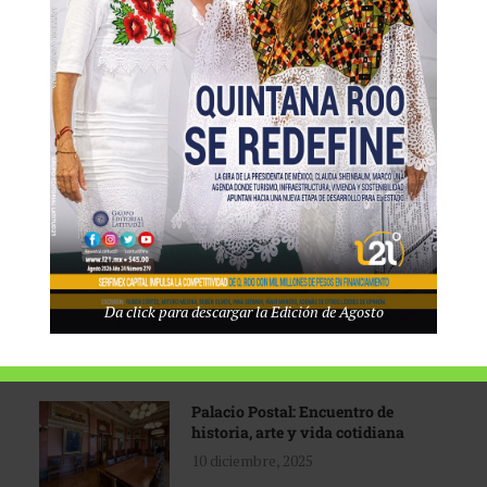
Tecnológico de Monterrey
3 agosto, 2026
Promoción turística con visión
1 abril, 2026
Industria global en
Da click para descargar la Edición de Agosto
reconfiguración
31 marzo, 2026
Palacio Postal: Encuentro de
historia, arte y vida cotidiana
10 diciembre, 2025