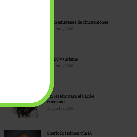
IA en empresas de cincuentones
3 agosto, 2026
TMEC y turismo
3 agosto, 2026
Un respiro para el Caribe
mexicano
3 agosto, 2026
Sherlock Holmes y la IA