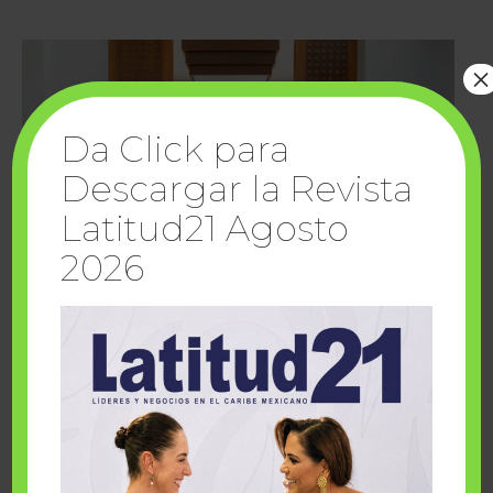
×
Da Click para
Descargar la Revista
Latitud21 Agosto
2026
Cuando la solidaridad inspira; cumplen
sueños Fairmont Mayakoba y Make-A-Wish
México
1 julio, 2026