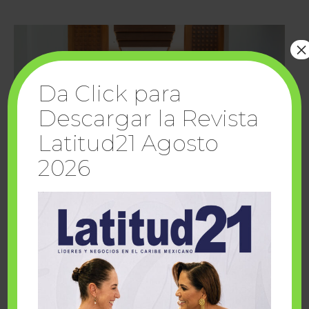
×
Da Click para
Descargar la Revista
Latitud21 Agosto
2026
Cuando la solidaridad inspira; cumplen
sueños Fairmont Mayakoba y Make-A-Wish
México
1 julio, 2026