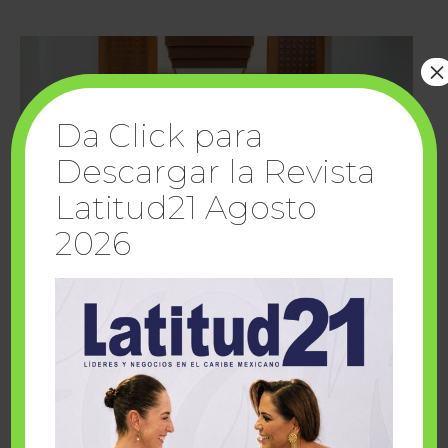
×
Da Click para
Descargar la Revista
Latitud21 Agosto
2026
Cuando la solidaridad inspira; cumplen
sueños Fairmont Mayakoba y Make-A-Wish
México
1 julio, 2026