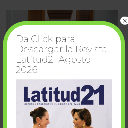
×
Da Click para
Descargar la Revista
Latitud21 Agosto
2026
Cuando la solidaridad inspira; cumplen
sueños Fairmont Mayakoba y Make-A-Wish
México
1 julio, 2026