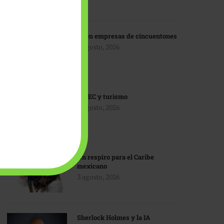
IA en empresas de cincuentones
3 agosto, 2026
TMEC y turismo
3 agosto, 2026
Un respiro para el Caribe
mexicano
3 agosto, 2026
Sherlock Holmes y la IA