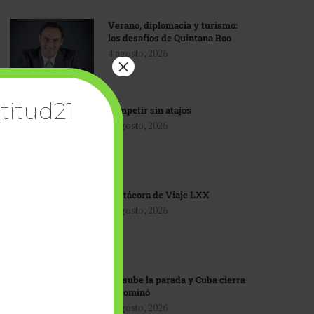
Verano, diplomacia y turismo:
los desafíos de Quintana Roo
4 agosto, 2026
×
titud21
Competir sin atajos
4 agosto, 2026
Bitácora de Viaje LXX
3 agosto, 2026
EU sube la parada y Cuba cierra
el dominó
3 agosto, 2026