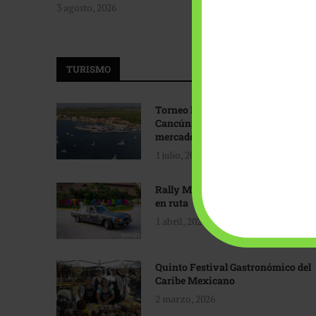
3 agosto, 2026
TURISMO
Torneo Internacional de Pesca
Cancún: Navegando hacia nuevos
mercados
1 julio, 2026
Rally Maya: Herencia automotriz
en ruta
1 abril, 2026
Quinto Festival Gastronómico del
Caribe Mexicano
2 marzo, 2026