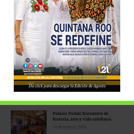
Tecnológico de Monterrey
3 agosto, 2026
Promoción turística con visión
1 abril, 2026
Industria global en
Da click para descargar la Edición de Agosto
reconfiguración
31 marzo, 2026
Palacio Postal: Encuentro de
historia, arte y vida cotidiana
10 diciembre, 2025